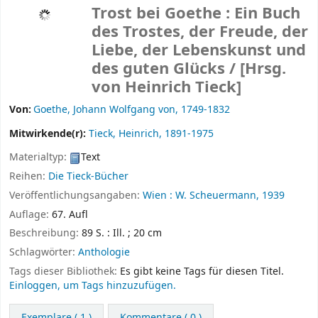
Trost bei Goethe : Ein Buch
des Trostes, der Freude, der
Liebe, der Lebenskunst und
des guten Glücks /
[Hrsg.
von Heinrich Tieck]
Von:
Goethe, Johann Wolfgang von
, 1749-1832
Mitwirkende(r):
Tieck, Heinrich
, 1891-1975
Materialtyp:
Text
Reihen:
Die Tieck-Bücher
Veröffentlichungsangaben:
Wien :
W. Scheuermann,
1939
Auflage:
67. Aufl
Beschreibung:
89 S. : Ill. ; 20 cm
Schlagwörter:
Anthologie
Tags dieser Bibliothek:
Es gibt keine Tags für diesen Titel.
Einloggen, um Tags hinzuzufügen.
Exemplare
( 1 )
Kommentare ( 0 )