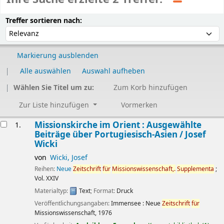
Sortieren
Sortieren nach:
Treffer sortieren nach:
Markierung ausblenden
Alle auswählen
Auswahl aufheben
Wählen Sie Titel um zu:
Zum Korb hinzufügen
Zur Liste hinzufügen
Vormerken
Ergebnisse
Missionskirche im Orient : Ausgewählte
1.
Beiträge über Portugiesisch-Asien /
Josef
Wicki
von
Wicki, Josef
Reihen:
Neue
Zeitschrift
für
Missionswissenschaft,.
Supplementa
;
Vol. XXIV
Materialtyp:
Text
; Format:
Druck
Veröffentlichungsangaben:
Immensee :
Neue
Zeitschrift
für
Missionswissenschaft,
1976