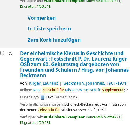
Verfügbarkeit:
Ausleihbare Exemplare:
Konventsbibliothek
(1)
Signatur:
4/50,31
.
Vormerken
In Liste speichern
Zum Korb hinzufügen
Der einheimische Klerus in Geschichte und
2.
Gegenwart : Festschrift P. Dr. Laurenz Kilger
OSB zum 60. Geburtstag dargeboten von
Freunden und Schülern /
Hrsg. von Johannes
Beckmann
von
Kilger, Laurenz
Beckmann, Johannes
, 1901-1971
Reihen:
Neue
Zeitschrift
für
Missionswissenschaft.
Supplementa
; 2
Materialtyp:
Text
; Format:
Druck
Veröffentlichungsangaben:
Schöneck-Beckenried :
Administration
der Neuen
Zeitschrift
für
Missionswissenschaft,
1950
Verfügbarkeit:
Ausleihbare Exemplare:
Konventsbibliothek
(1)
Signatur:
4/29,53
.