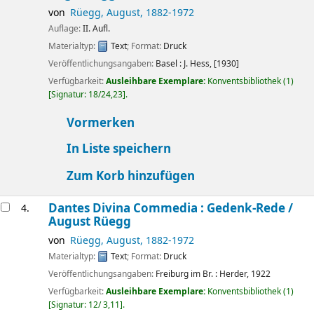
von
Rüegg, August
, 1882-1972
Auflage:
II. Aufl.
Materialtyp:
Text
; Format:
Druck
Veröffentlichungsangaben:
Basel :
J. Hess,
[1930]
Verfügbarkeit:
Ausleihbare Exemplare:
Konventsbibliothek
(1)
Signatur:
18/24,23
.
Vormerken
In Liste speichern
Zum Korb hinzufügen
Dantes Divina Commedia : Gedenk-Rede /
4.
August Rüegg
von
Rüegg, August
, 1882-1972
Materialtyp:
Text
; Format:
Druck
Veröffentlichungsangaben:
Freiburg im Br. :
Herder,
1922
Verfügbarkeit:
Ausleihbare Exemplare:
Konventsbibliothek
(1)
Signatur:
12/ 3,11
.