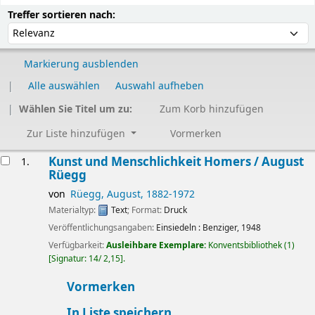
Sortieren
Sortieren nach:
Treffer sortieren nach:
Markierung ausblenden
Alle auswählen
Auswahl aufheben
Wählen Sie Titel um zu:
Zum Korb hinzufügen
Zur Liste hinzufügen
Vormerken
Ergebnisse
Kunst und Menschlichkeit Homers /
August
1.
Rüegg
von
Rüegg, August
, 1882-1972
Materialtyp:
Text
; Format:
Druck
Veröffentlichungsangaben:
Einsiedeln :
Benziger,
1948
Verfügbarkeit:
Ausleihbare Exemplare:
Konventsbibliothek
(1)
Signatur:
14/ 2,15
.
Vormerken
In Liste speichern