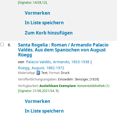
Signatur:
14/28,12
.
Vormerken
In Liste speichern
Zum Korb hinzufügen
Santa Rogelia : Roman /
Armando Palacio
8.
Valdés. Aus dem Spanischen von August
Rüegg
von
Palacio Valdés, Armando
, 1853-1938
Rüegg, August
, 1882-1972
Materialtyp:
Text
; Format:
Druck
Veröffentlichungsangaben:
Einsiedeln :
Benziger,
[1929]
Verfügbarkeit:
Ausleihbare Exemplare:
Konventsbibliothek
(1)
Signatur:
21/36,2021/24, 9
.
Vormerken
In Liste speichern