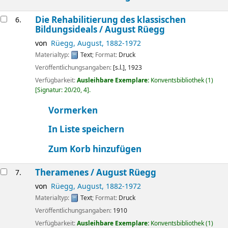
Die Rehabilitierung des klassischen
6.
Bildungsideals /
August Rüegg
von
Rüegg, August
, 1882-1972
Materialtyp:
Text
; Format:
Druck
Veröffentlichungsangaben:
[s.l.],
1923
Verfügbarkeit:
Ausleihbare Exemplare:
Konventsbibliothek
(1)
Signatur:
20/20, 4
.
Vormerken
In Liste speichern
Zum Korb hinzufügen
Theramenes /
August Rüegg
7.
von
Rüegg, August
, 1882-1972
Materialtyp:
Text
; Format:
Druck
Veröffentlichungsangaben:
1910
Verfügbarkeit:
Ausleihbare Exemplare:
Konventsbibliothek
(1)