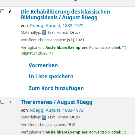
Die Rehabilitierung des klassischen
6.
Bildungsideals /
August Rüegg
von
Rüegg, August
, 1882-1972
Materialtyp:
Text
; Format:
Druck
Veröffentlichungsangaben:
[s.l.],
1923
Verfügbarkeit:
Ausleihbare Exemplare:
Konventsbibliothek
(1)
Signatur:
20/20, 4
.
Vormerken
In Liste speichern
Zum Korb hinzufügen
Theramenes /
August Rüegg
7.
von
Rüegg, August
, 1882-1972
Materialtyp:
Text
; Format:
Druck
Veröffentlichungsangaben:
1910
Verfügbarkeit:
Ausleihbare Exemplare:
Konventsbibliothek
(1)