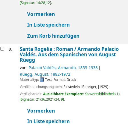
Signatur:
14/28,12
.
Vormerken
In Liste speichern
Zum Korb hinzufügen
Santa Rogelia : Roman /
Armando Palacio
8.
Valdés. Aus dem Spanischen von August
Rüegg
von
Palacio Valdés, Armando
, 1853-1938
Rüegg, August
, 1882-1972
Materialtyp:
Text
; Format:
Druck
Veröffentlichungsangaben:
Einsiedeln :
Benziger,
[1929]
Verfügbarkeit:
Ausleihbare Exemplare:
Konventsbibliothek
(1)
Signatur:
21/36,2021/24, 9
.
Vormerken
In Liste speichern