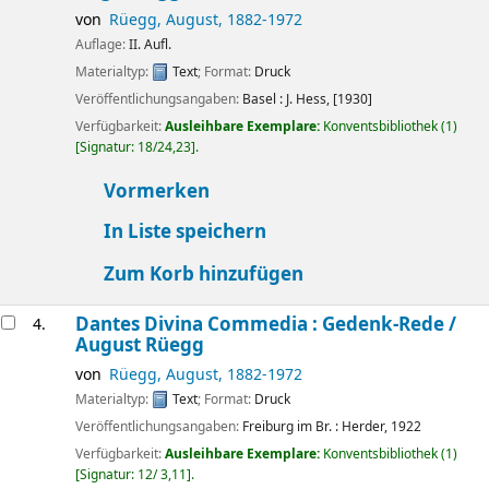
von
Rüegg, August
, 1882-1972
Auflage:
II. Aufl.
Materialtyp:
Text
; Format:
Druck
Veröffentlichungsangaben:
Basel :
J. Hess,
[1930]
Verfügbarkeit:
Ausleihbare Exemplare:
Konventsbibliothek
(1)
Signatur:
18/24,23
.
Vormerken
In Liste speichern
Zum Korb hinzufügen
Dantes Divina Commedia : Gedenk-Rede /
4.
August Rüegg
von
Rüegg, August
, 1882-1972
Materialtyp:
Text
; Format:
Druck
Veröffentlichungsangaben:
Freiburg im Br. :
Herder,
1922
Verfügbarkeit:
Ausleihbare Exemplare:
Konventsbibliothek
(1)
Signatur:
12/ 3,11
.