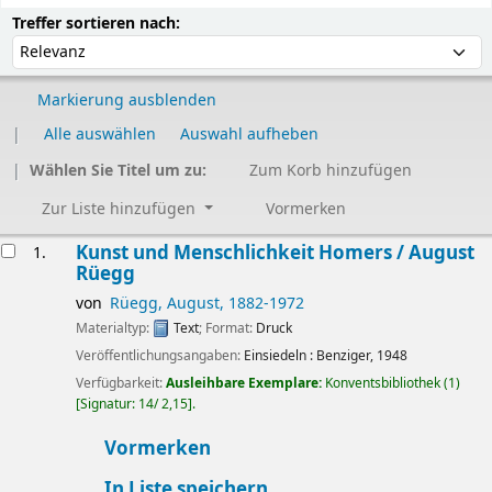
Sortieren
Sortieren nach:
Treffer sortieren nach:
Markierung ausblenden
Alle auswählen
Auswahl aufheben
Wählen Sie Titel um zu:
Zum Korb hinzufügen
Zur Liste hinzufügen
Vormerken
Ergebnisse
Kunst und Menschlichkeit Homers /
August
1.
Rüegg
von
Rüegg, August
, 1882-1972
Materialtyp:
Text
; Format:
Druck
Veröffentlichungsangaben:
Einsiedeln :
Benziger,
1948
Verfügbarkeit:
Ausleihbare Exemplare:
Konventsbibliothek
(1)
Signatur:
14/ 2,15
.
Vormerken
In Liste speichern